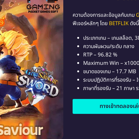
ความต้องการและข้อมูลกับเกม
G
ฟีเจอร์หลักๆ โดย
BETFLIK
ดังนี้
ประเภทเกม – เกมสล็อต, 3
ความผันผวน/ระดับ กลาง
RTP – 96.82 %
Maximum Win – x100
ขนาดของเกม – 17.7 MB
ระบบปฏิบัติการที่รองรั
ภาษาที่รองรับ – 21 ภาษา 
ทางเข้าทดลองเล่