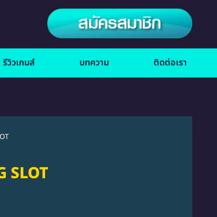
รีวิวเกมส์
บทความ
ติดต่อเรา
LOT
PG SLOT