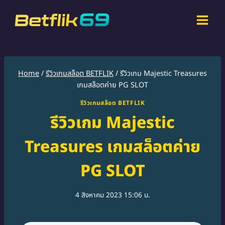
Home
/
รีวิวเกมสล็อต BETFLIK
/
รีวิวเกม Majestic Treasures
เกมสล็อตค่าย PG SLOT
รีวิวเกมสล็อต BETFLIK
รีวิวเกม Majestic
Treasures เกมสล็อตค่าย
PG SLOT
4 สิงหาคม 2023 15:06 น.