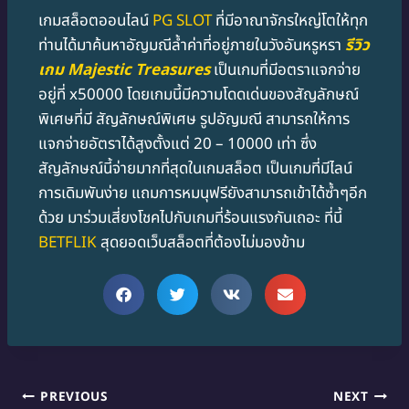
เกมสล็อตออนไลน์
PG SLOT
ที่มีอาณาจักรใหญ่โตให้ทุก
ท่านได้มาค้นหาอัญมณีล้ำค่าที่อยู่ภายในวังอันหรูหรา
รีวิว
เกม Majestic Treasures
เป็นเกมที่มีอตราแจกจ่าย
อยู่ที่ x50000 โดยเกมนี้มีความโดดเด่นของสัญลักษณ์
พิเศษที่มี สัญลักษณ์พิเศษ รูปอัญมณี สามารถให้การ
แจกจ่ายอัตราได้สูงตั้งแต่ 20 – 10000 เท่า ซึ่ง
สัญลักษณ์นี้จ่ายมากที่สุดในเกมสล็อต เป็นเกมที่มีไลน์
การเดิมพันง่าย แถมการหมนุฟรียังสามารถเข้าได้ซ้ำๆอีก
ด้วย มาร่วมเสี่ยงโชคไปกับเกมที่ร้อนแรงกันเถอะ ที่นี้
BETFLIK
สุดยอดเว็บสล็อตที่ต้องไม่มองข้าม
PREVIOUS
NEXT