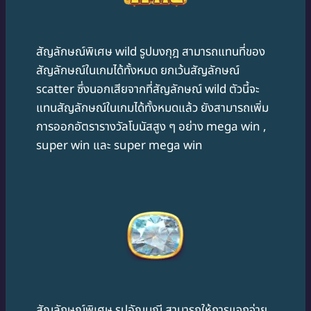
สัญลักษณ์พิเศษ wild รูปมงกุฎ สามารถแทนที่ของ
สัญลักษณ์ในเกมได้ทั้งหมด ยกเว้นสัญลักษณ์
scatter ซึ่งนอกเสียจากที่สัญลักษณ์ wild ตัวนี้จะ
แทนสัญลักษณ์ในเกมได้ทั้งหมดแล้ว ยังสามารถเพิ่ม
การออกอัตรารางวัลโบนัสสูง ๆ อย่าง mega win ,
super win และ super mega win
สัญลักษณ์พิเศษ รูปอัญมณี สามารถให้การแจกจ่าย