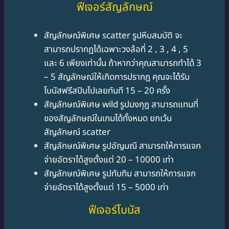
ฟีเจอร์สัญลักษณ์
สัญลักษณ์พิเศษ scatter รูปหีบสมบัติ จะ
สามารถปรากฏได้เฉพาะวงล้อที่ 2 , 3 , 4 , 5
และ 6 เพียงเท่านั้น ถ้าหากว่าคุณสามารถทำได้ 3
– 5 สัญลักษณ์ให้เกิดการปรากฏ คุณจะได้รับ
โบนัสฟรีสปินไปเลยทันที 15 – 20 ครั้ง
สัญลักษณ์พิเศษ wild รูปมงกุฎ สามารถแทนที่
ของสัญลักษณ์ในเกมได้ทั้งหมด ยกเว้น
สัญลักษณ์ scatter
สัญลักษณ์พิเศษ รูปอัญมณี สามารถให้การแจก
จ่ายอัตราได้สูงตั้งแต่ 20 – 10000 เท่า
สัญลักษณ์พิเศษ รูปทับทิม สามารถให้การแจก
จ่ายอัตราได้สูงตั้งแต่ 15 – 5000 เท่า
ฟีเจอร์โบนัส