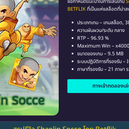
ข้อกำหนดแนะนำในการเล่นเกม
S
BETFLIK
ที่เป็นแห่งสล็อตที่น่
ประเภทเกม – เกมสล็อต, 3
ความผันผวน/ระดับ กลาง
RTP – 96.93 %
Maximum Win – x400
ขนาดของเกม – 9.5 MB
ระบบปฏิบัติการที่รองรั
ภาษาที่รองรับ – 21 ภาษา 
ทางเข้าทดลองเล่