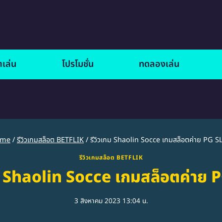
าเล่น
โปรโมชั่น
ทดลองเล่น
me
/
รีวิวเกมสล็อต BETFLIK
/
รีวิวเกม Shaolin Socce เกมสล็อตค่าย PG 
รีวิวเกมสล็อต BETFLIK
กม Shaolin Socce เกมสล็อตค่าย 
3 สิงหาคม 2023 13:04 น.