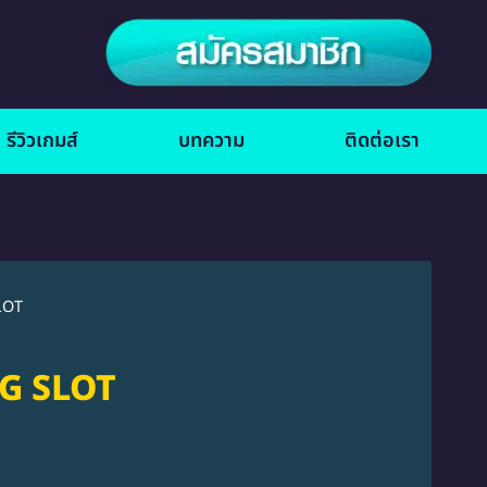
รีวิวเกมส์
บทความ
ติดต่อเรา
SLOT
PG SLOT