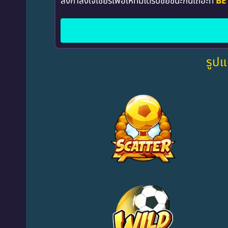
ส่งกำลังใจเชียร์เพื่อให้ทีมได้รับชัยชนะกันเถอะที่
BE
รูป