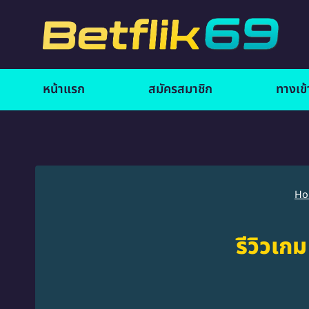
หน้าแรก
สมัครสมาชิก
ทางเข้
Ho
รีวิวเ