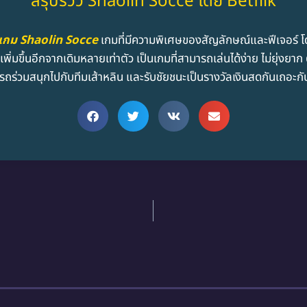
สรุปรีวิว Shaolin Socce โดย Betflik
ิวเกม Shaolin Socce
เกมที่มีความพิเศษของสัญลักษณ์และฟีเจอร์ โดย
ิ่มขึ้นอีกจากเดิมหลายเท่าตัว เป็นเกมที่สามารถเล่นได้ง่าย ไม่ยุ่งยาก
ถร่วมสนุกไปกับทีมเส้าหลิน และรับชัยชนะเป็นรางวัลเงินสดกันเถอะก