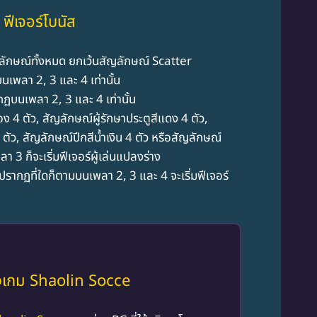
ฟีเจอร์โบนัส
ลักษณ์ทั้งหมด ยกเว้นสัญลักษณ์ Scatter
เพลา 2, 3 และ 4 เท่านั้น
ฏบนเพลา 2, 3 และ 4 เท่านั้น
อง 4 ตัว, สัญลักษณ์ผู้รักษาประตูสีแดง 4 ตัว,
ตัว, สัญลักษณ์ปีกสีน้ำเงิน 4 ตัว หรือสัญลักษณ์
 3 ก็จะเริ่มฟีเจอร์ผู้เล่นแปลงร่าง
ปรากฏที่ใดก็ตามบนเพลา 2, 3 และ 4 จะเริ่มฟีเจอร์
เกม Shaolin Socce