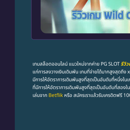
เกมสล็อตออนไลน์ แนวใหม่จากค่าย PG SLOT
รีวิ
แก่การลงวางเงินเดิมพัน เกมที่จ่ายได้มากสูงสุดถึ
มีการให้อัตราการเดิมพันสูงที่สุดเป็นอันดับที่หนึ่ง
ที่มีการให้อัตราการเดิมพันสูงที่สุดเป็นอันดับที่ส
เล่นจาก
Betflik
หรือ สมัครเราแล้วรับเครดิตฟรี 1