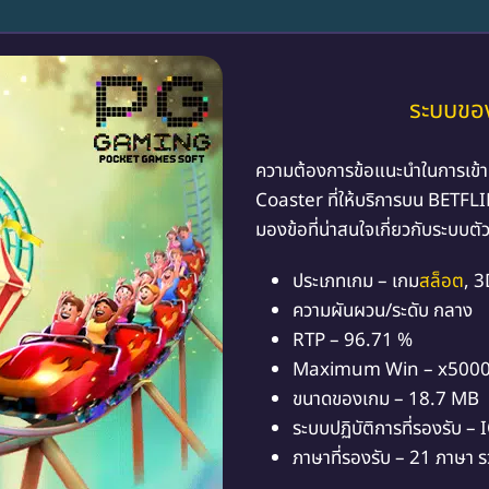
ระบบขอ
ความต้องการข้อแนะนำในการเข้าเ
Coaster ที่ให้บริการบน BETFLI
มองข้อที่น่าสนใจเกี่ยวกับระบบตัว
ประเภทเกม – เกม
สล็อต
, 
ความผันผวน/ระดับ กลาง
RTP – 96.71 %
Maximum Win – x500
ขนาดของเกม – 18.7 MB
ระบบปฏิบัติการที่รองรั
ภาษาที่รองรับ – 21 ภาษา 