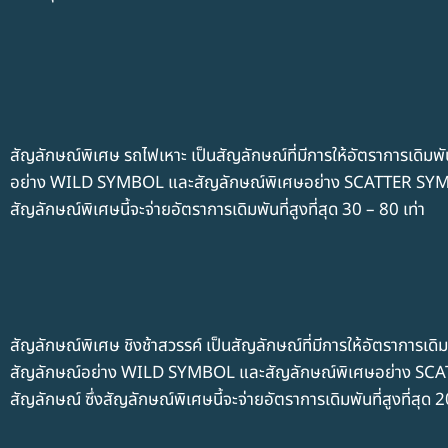
สัญลักษณ์พิเศษ รถไฟเหาะ เป็นสัญลักษณ์ที่มีการให้อัตราการเดิมพันส
อย่าง WILD SYMBOL และสัญลักษณ์พิเศษอย่าง SCATTER SYMBO
สัญลักษณ์พิเศษนี้จะจ่ายอัตราการเดิมพันที่สูงที่สุด 30 – 80 เท่า
สัญลักษณ์พิเศษ ชิงช้าสวรรค์ เป็นสัญลักษณ์ที่มีการให้อัตราการเดิมพ
สัญลักษณ์อย่าง WILD SYMBOL และสัญลักษณ์พิเศษอย่าง SCA
สัญลักษณ์ ซึ่งสัญลักษณ์พิเศษนี้จะจ่ายอัตราการเดิมพันที่สูงที่สุด 2