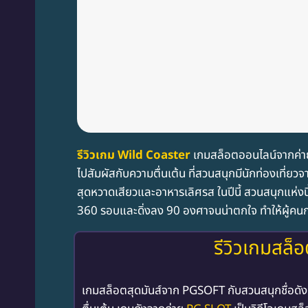
รีวิวเกม Wild Coaster
เกมสล็อตออนไลน์จากค่
ไปสัมผัสกับความตื่นเต้น ที่สวนสนุกมีนักท่องเที่ยว
สุดหวาดเสียวและอาหารเลิศรส ในปีนี้ สวนสนุกแห่งนี้เต
360 รอบและดิ่งลง 90 องศาจนน่าตกใจ ทำให้ผู้คนกรี
รีวิวเกมสล็
เกมสล็อตสุดมันส์จาก PGSOFT กับสวนสนุกชื่อดัง