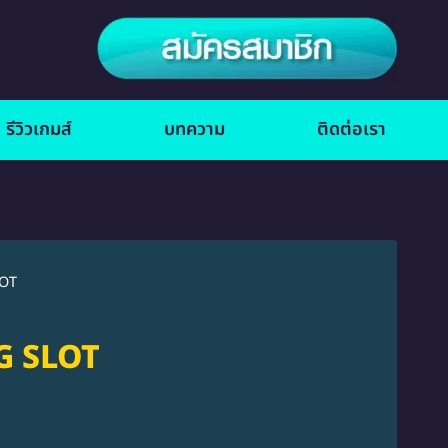
รีวิวเกมส์
บทความ
ติดต่อเรา
LOT
PG SLOT