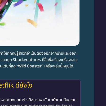
บอุ่นทำให้ทุกคนรู้สึกว่าจำเป็นต้องออกจากบ้านและออก
นสนุก Shockventures ที่ขึ้นชื่อเรื่องเครื่องเล่น
นเต้นที่สุด “Wild Coaster” เครื่องเล่นนี้หมุนได้
flik ดียังไง
ี่ยวจากต่างแดน ต่างก็อยากพากันมาท้าทายกับความ