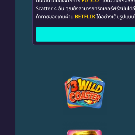
ตื่นเต้น เกมดังจากค่าย
PG SLOT
เป็นวิดีโอเกมสล
Scatter 4 อัน คุณยังสามารถทริกเกอร์ฟรีสปินได้อี
ท้าทายของเกมผ่าน
BETFLIK
ได้อย่างเต็มรูปแบบไ