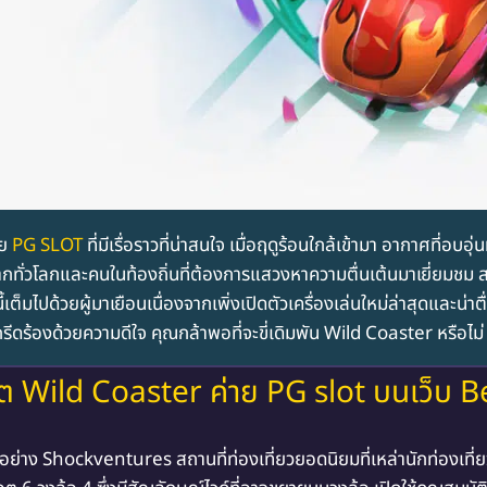
าย
PG SLOT
ที่มีเรื่อราวที่น่าสนใจ เมื่อฤดูร้อนใกล้เข้ามา อากาศที่อ
จากทั่วโลกและคนในท้องถิ่นที่ต้องการแสวงหาความตื่นเต้นมาเยี่ยมชม สว
็มไปด้วยผู้มาเยือนเนื่องจากเพิ่งเปิดตัวเครื่องเล่นใหม่ล่าสุดและน่าตื่
ดร้องด้วยความดีใจ คุณกล้าพอที่จะขี่เดิมพัน Wild Coaster หรือไม่
อต Wild Coaster ค่าย PG slot บนเว็บ Bet
อย่าง Shockventures สถานที่ท่องเที่ยวยอดนิยมที่เหล่านักท่องเท