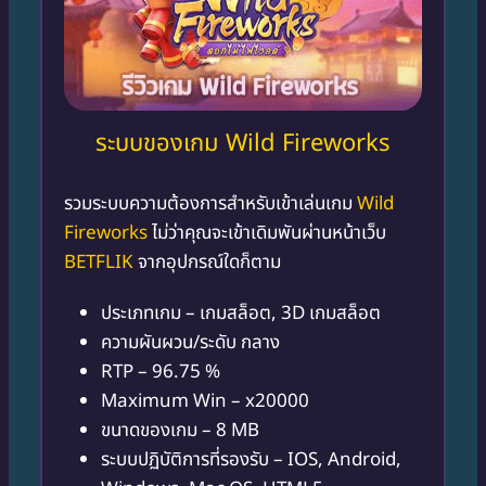
ระบบของเกม Wild Fireworks
รวมระบบความต้องการสำหรับเข้าเล่นเกม
Wild
Fireworks
ไม่ว่าคุณจะเข้าเดิมพันผ่านหน้าเว็บ
BETFLIK
จากอุปกรณ์ใดก็ตาม
ประเภทเกม – เกมสล็อต, 3D เกมสล็อต
ความผันผวน/ระดับ กลาง
RTP – 96.75 %
Maximum Win – x20000
ขนาดของเกม – 8 MB
ระบบปฏิบัติการที่รองรับ – IOS, Android,