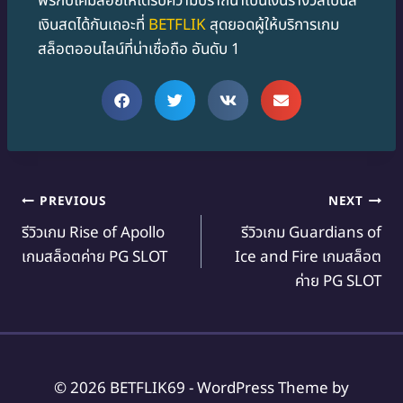
พรกับโคมลอยให้ได้รับความปราถนาเป็นเงินรางวัลโบนัส
เงินสดได้กันเถอะที่
BETFLIK
สุดยอดผู้ให้บริการเกม
สล็อตออนไลน์ที่น่าเชื่อถือ อันดับ 1
PREVIOUS
NEXT
รีวิวเกม Rise of Apollo
รีวิวเกม Guardians of
เกมสล็อตค่าย PG SLOT
Ice and Fire เกมสล็อต
ค่าย PG SLOT
© 2026 BETFLIK69 - WordPress Theme by