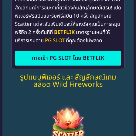
สัญลักษณ์การชนะที่เกี่ยวข้องกับสัญลักษณ์เสริม! เปิด
ฟีเจอร์ฟรีสปินและรับฟรีสปิน 10 ครั้ง สัญลักษณ์
Scatter แต่ละอันเพิ่มเติมจะให้รางวัลคุณเป็นการหมุน
ฟรีอีก 2 ครั้งทันทีที่
BETFLIK
มาตรฐานใหม่ที่ให้
บริการเกมค่าย
PG SLOT
ที่คุณต้องไม่พลาด
ทางเข้า PG SLOT โดย BETFLIK
รูปแบบฟีเจอร์ และ สัญลักษณ์เกม
สล็อต Wild Fireworks