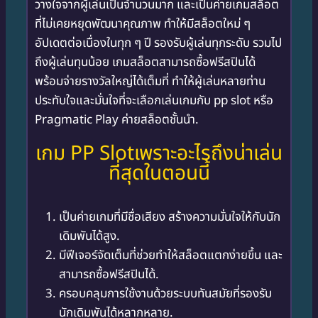
วางใจจากผู้เล่นเป็นจำนวนมาก และเป็นค่ายเกมสล็อต
ที่ไม่เคยหยุดพัฒนาคุณภาพ ทำให้มีสล็อตใหม่ ๆ
อัปเดตต่อเนื่องในทุก ๆ ปี รองรับผู้เล่นทุกระดับ รวมไป
ถึงผู้เล่นทุนน้อย เกมสล็อตสามารถซื้อฟรีสปินได้
พร้อมจ่ายรางวัลใหญ่ได้เต็มที่ ทำให้ผู้เล่นหลายท่าน
ประทับใจและมั่นใจที่จะเลือกเล่นเกมกับ pp slot หรือ
Pragmatic Play ค่ายสล็อตชั้นนำ.
เกม PP Slotเพราะอะไรถึงน่าเล่น
ที่สุดในตอนนี้
เป็นค่ายเกมที่มีชื่อเสียง สร้างความมั่นใจให้กับนัก
เดิมพันได้สูง.
มีฟีเจอร์จัดเต็มที่ช่วยทำให้สล็อตแตกง่ายขึ้น และ
สามารถซื้อฟรีสปินได้.
ครอบคลุมการใช้งานด้วยระบบทันสมัยที่รองรับ
นักเดิมพันได้หลากหลาย.