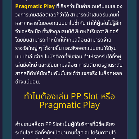
Pragmatic Play
ที่เรียกว่าเป็นค่ายเกมต้นแบบของ
วงการเกมสล็อตเลยก็ว่าได้ สามารถนำเสนอธีมเกมที่
หลากหลายโดยออกแบบมาไม่ซ้ำกัน ทำให้ผู้เล่นไม่รู้สึก
จำเจหรือเบื่อ ทั้งยังคุณสมบัติพิเศษที่เรียกว่าฟีเจอร์
โดยมันสามารถทำหน้าที่ให้เกมสล็อตสามารถจ่าย
รางวัลใหญ่ ๆ ได้ง่ายขึ้น และยังออกแบบเกมให้มีรูป
แบบที่เล่นง่าย ไม่มีกติกาที่ซับซ้อน ทำให้รองรับได้ทั้งผู้
เล่นมือใหม่ และเซียนเกมสล็อต การันตีมาตรฐานระดับ
สากลที่ทำให้นักเดิมพันมั่นใจได้ว่าแจกจริง ไม่ล็อคผลอ
ย่างแน่นอน.
ทำไมต้องเล่น PP Slot หรือ
Pragmatic Play
ค่ายเกมสล็อต PP Slot เป็นผู้ให้บริการที่มีชื่อเสียง
ระดับโลก อีกทั้งยังเปิดมานานที่สุด จนได้รับความไว้